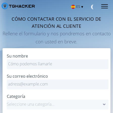
ES
▾
CÓMO CONTACTAR CON EL SERVICIO DE
Русский
HACKEAR MENSAJES DE TELEGRAM
Leer los mensajes de Telegram
ATENCIÓN AL CLIENTE
العربية
Rellene el formulario y nos pondremos en contacto
HACKEAR LA CUENTA DE TELEGRAM DE IOS
Aplicaciones de hacking para el iPhone
con usted en breve.
English
HACKEAR TELEGRAM EN ANDROID
Aplicaciones de hacking para Android
Français
Su nombre
REPARAR LA CUENTA DE TELEGRAM
中文
Recuperar un chat borrado
Su correo electrónico
UBICACIÓN A TRAVÉS DE TELEGRAM
Türkçe
Averiguar dónde está el usuario
SEGUIR LA ACTIVIDAD DE TELEGRAM
हिन्दी
Aplicación de seguimiento de Telegram
Categoría
HACKEAR EL CANAL DE TELEGRAM
Aplicación de chat de grupo