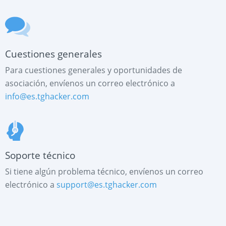
Cuestiones generales
Para cuestiones generales y oportunidades de
asociación, envíenos un correo electrónico a
info@es.tghacker.com
Soporte técnico
REGÍSTRESE AHORA
Si tiene algún problema técnico, envíenos un correo
Русский
electrónico a
support@es.tghacker.com
العربية
English
Français
中文